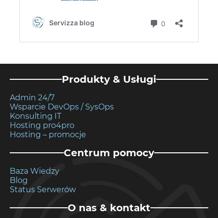
Produkty & Usługi
Admin 24/7
Wsparcie DevOps / SysOps
Konsulting IT
Hosting pro4pro
Hosting – promocje
Centrum pomocy
Baza Wiedzy
Blog
Status Serwerów
O nas & kontakt