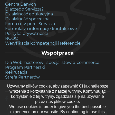
Centra Danych
Dlaczego Servizza?
Działalność edukacyjna
Działalność społeczna
Firma i eksperci Servizza
Formularz i informacje kontaktowe
Polityka prywatności
RODO
Weryfikacja kompetencji i referencje
Współpraca
Dla Webmasterów i specjalistów e-commerce
Program Partnerski
Rekrutacja
Strefa Partnerów
Wspieramy ciekawe i pożyteczne inicjatywy
Używamy plików cookie, aby zapewnić Ci jak najlepsze
Social Media
wrażenia z korzystania z naszej witryny. Kontynuując
korzystanie z tej witryny, zgadzasz się na używanie
Facebook
YouTube
X
LinkedIn
przez nas plików cookie.
(Twitter)
We use cookies in order to give you the best possible
Copyright © 2017-2026 - Servizza PL. Korzystając z
experience on our website. By continuing to use this
tej witryny wyrażasz zgodę na związanie się
tymi