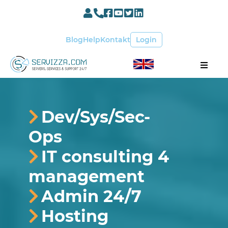
Panel
X
administracyjny
Kontakt
Facebook
YouTube
(Twitter)
LinkedIn
konta servizza
Blog
Help
Kontakt
Login
Dev/Sys/Sec-
Ops
IT consulting 4
management
Admin 24/7
Hosting